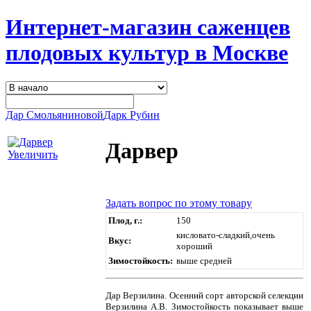
Интернет-магазин саженцев
плодовых культур в Москве
Дар Смольяниновой
Дарк Рубин
Дарвер
Увеличить
Задать вопрос по этому товару
Плод, г.:
150
кисловато-сладкий,очень
Вкус:
хороший
Зимостойкость:
выше средней
Дар Верзилина. Осенний сорт авторской селекции
Верзилина А.В. Зимостойкость показывает выше