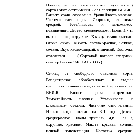
Индуцированный соматический мутант(клон)
сорта Гриот остгеймский. Сорт селекции ВНИИС.
Раннего срока созревания. Урожайность высокая.
Частично самоплодный. Скороплодность ниже
средней. Устойчивость к коккомикозу
повышенная.
Дерево среднерослое. Плоды 3,7 г.,
выравненные, округлые. Кожица темно-красная.
Отрыв сухой. Мякоть светло-красная, нежная,
сочная. Вкус кисло-сладкий, отличный. Косточка
отделяется. ("Сортовой каталог плодовых
культур России" МСХАТ 2003 г.)
Сеянец от свободного опыления сорта
Владимирская, обработанного в стадии
проростка химическим мутагеном. Сорт селекции
ВНИИС. Раннего срока созревания.
Зимостойкость высокая. Устойчивость к
коккомикозу средняя. Частично самоплодный.
Начало плодоношения на 3-4 год. Дерево
среднерослое. Плоды крупный, 4,6 - 5,0 г,
округлые, красные. Мякоть красная, сочная,
нежной консистенции. Косточка средняя,