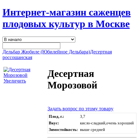
Интернет-магазин саженцев
плодовых культур в Москве
Дельбар Жюбиле (Юбилейное Дельбара)
Десертная
россошанская
Десертная
Увеличить
Морозовой
Задать вопрос по этому товару
Плод, г.:
3,7
Вкус:
кисло-сладкий,очень хороший
Зимостойкость:
выше средней