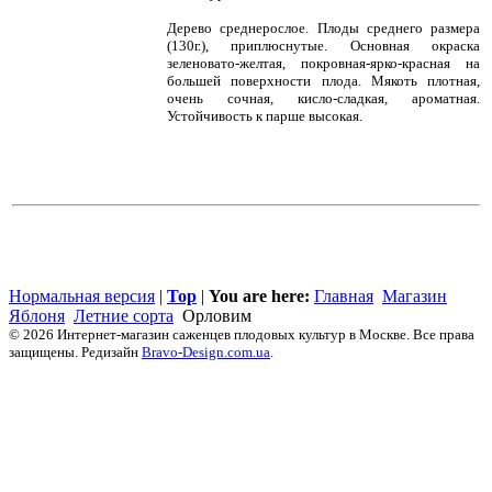
Дерево среднерослое. Плоды среднего размера
(130г.), приплюснутые. Основная окраска
зеленовато-желтая, покровная-ярко-красная на
большей поверхности плода. Мякоть плотная,
очень сочная, кисло-сладкая, ароматная.
Устойчивость к парше высокая.
Нормальная версия
|
Top
|
You are here:
Главная
Магазин
Яблоня
Летние сорта
Орловим
© 2026 Интернет-магазин саженцев плодовых культур в Москве. Все права
защищены. Редизайн
Bravo-Design.com.ua
.