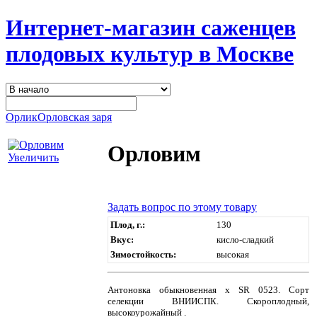
Интернет-магазин саженцев
плодовых культур в Москве
Орлик
Орловская заря
Орловим
Увеличить
Задать вопрос по этому товару
Плод, г.:
130
Вкус:
кисло-сладкий
Зимостойкость:
высокая
Антоновка обыкновенная х SR 0523. Сорт
селекции ВНИИСПК. Скороплодный,
высокоурожайный .