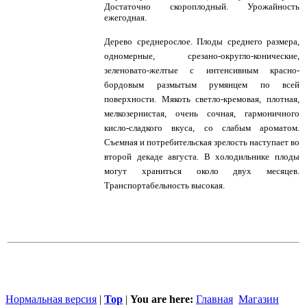
Достаточно скороплодный. Урожайность
ежегодная.
Дерево среднерослое. Плоды среднего размера,
одномерные, срезано-округло-конические,
зеленовато-желтые с интенсивным красно-
бордовым размытым румянцем по всей
поверхности. Мякоть светло-кремовая, плотная,
мелкозернистая, очень сочная, гармоничного
кисло-сладкого вкуса, со слабым ароматом.
Съемная и потребительская зрелость наступает во
второй декаде августа. В холодильнике плоды
могут храниться около двух месяцев.
Транспортабельность высокая.
Нормальная версия
|
Top
|
You are here:
Главная
Магазин