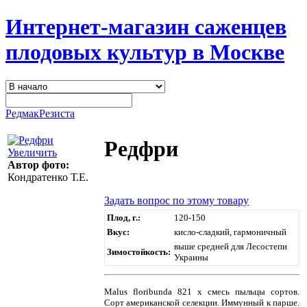
Интернет-магазин саженцев
плодовых культур в Москве
Редмак
Резиста
Редфри
Увеличить
Автор фото:
Кондратенко Т.Е.
Задать вопрос по этому товару
Плод, г.:
120-150
Вкус:
кисло-сладкий, гармоничный
выше средней для Лесостепи
Зимостойкость:
Украины
Malus floribunda 821 х смесь пыльцы сортов.
Сорт американской селекции. Иммунный к парше.