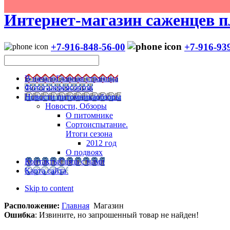
Интернет-магазин саженцев п
+7-916-848-56-00
+7-916-93
В начало
Главная страница
Фотогалерея
сортов
Новости питомника
обзоры
Новости, Обзоры
О питомнике
Сортоиспытание.
Итоги сезона
2012 год
О подвоях
Контакты
Связь с нами
Карта сайта
Skip to content
Расположение:
Главная
Магазин
Ошибка
: Извините, но запрошенный товар не найден!