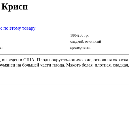
 Крисп
с по этому товару
180-250 гр.
сладкий, отличный
ь:
проверяется
, выведен в США. Плоды округло-конические, основная окраска 
мянец на большей части плода. Мякоть белая, плотная, сладкая,