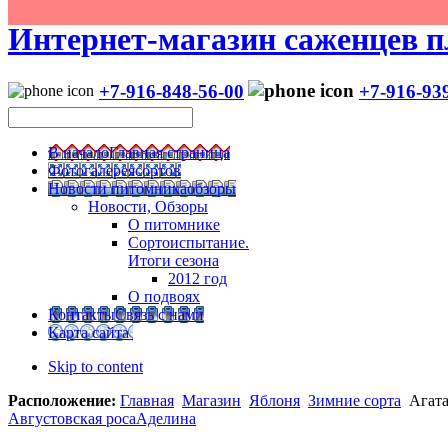
Интернет-магазин саженцев п
+7-916-848-56-00
+7-916-93
В начало
Главная страница
Фотогалерея
сортов
Новости питомника
обзоры
Новости, Обзоры
О питомнике
Сортоиспытание.
Итоги сезона
2012 год
О подвоях
Контакты
Связь с нами
Карта сайта
Skip to content
Расположение:
Главная
Магазин
Яблоня
Зимние сорта
Агата
Августовская роса
Аделина