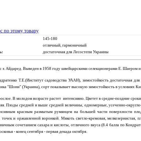
с по этому товару
145-180
отличный, гармоничный
ь:
достаточная для Лесостепи Украины
с х Айдаред.
Выведен в 1958 году швейцарскими селекционерами Е. Шаером и
дратенко Т.Е.(Институт садоводства УААН), зимостойкость достаточная для
ка "Шони" (Украина), сорт показывает высокую зимостойкость в условиях Ки
ослое. В молодом возрасте растет интенсивно. Цветет в средне-поздние срок
яя. Плоды средней и выше средней величины, одномерные, усеченно-округло
нсивным красным размытым румянцем на большей части поверхности пло
точек и оржавленной воронкой. Мякоть светло-кремовая, мелкозернистая, п
оничным сочетанием сахара и кислоты, отличного вкуса (8.4 балла по Кондрате
сковья - конец сентября - первая декада октября.