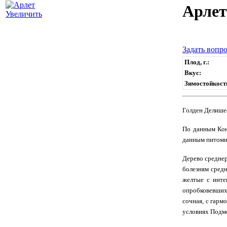
Арлет
Увеличить
Задать вопро
Плод, г.:
Вкус:
Зимостойкост
Голден Делише
По данным Кон
данным питомни
Дерево среднер
болезням средн
желтые с инте
опробковевших 
сочная, с гарм
условиях Подмо