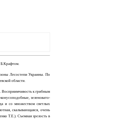
 Б.Крафтом.
 зоны Лесостепи Украины. По
евской области.
и. Восприимчивость к грибным
-конусоподобные, зеленовато-
да и со множеством светлых
лотная, скалывающаяся, очень
нко Т.Е.). Съемная зрелость в