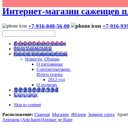
Интернет-магазин саженцев п
+7-916-848-56-00
+7-916-93
В начало
Главная страница
Фотогалерея
сортов
Новости питомника
обзоры
Новости, Обзоры
О питомнике
Сортоиспытание.
Итоги сезона
2012 год
О подвоях
Контакты
Связь с нами
Карта сайта
Skip to content
Расположение:
Главная
Магазин
Яблоня
Зимние сорта
Арле
Аркчарм (Arkcharm)
Аромат де Варе