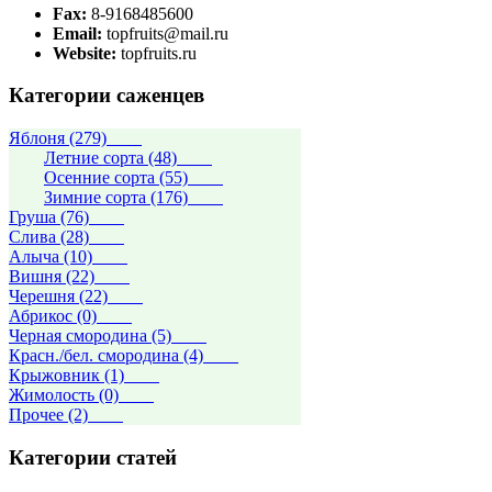
Fax:
8-9168485600
Email:
topfruits@mail.ru
Website:
topfruits.ru
Категории саженцев
Яблоня (279)
Летние сорта (48)
Осенние сорта (55)
Зимние сорта (176)
Груша (76)
Слива (28)
Алыча (10)
Вишня (22)
Черешня (22)
Абрикос (0)
Черная смородина (5)
Красн./бел. смородина (4)
Крыжовник (1)
Жимолость (0)
Прочее (2)
Категории статей