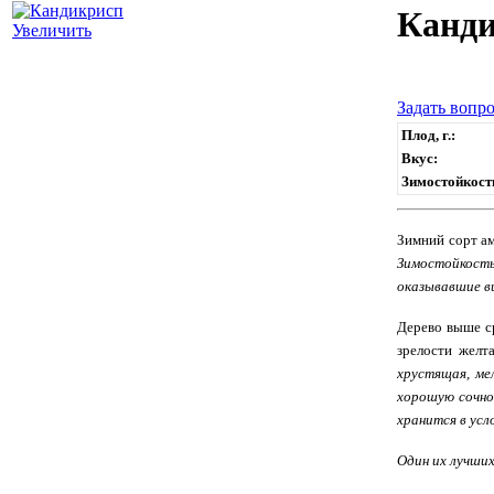
Канд
Увеличить
Задать вопро
Плод, г.:
Вкус:
Зимостойкост
Зимний сорт ам
Зимостойкость
оказывавшие ви
Дерево выше ср
зрелости желт
хрустящая, ме
хорошую сочно
хранится в усл
Один их лучших