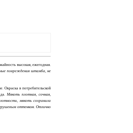
жайность высокая, ежегодная.
ьные повреждения штамба, не
е. Окраска в потребительской
ода.
Мякоть плотная, сочная,
плотности, мякоть сохранила
 грушевым оттенком. Отлично