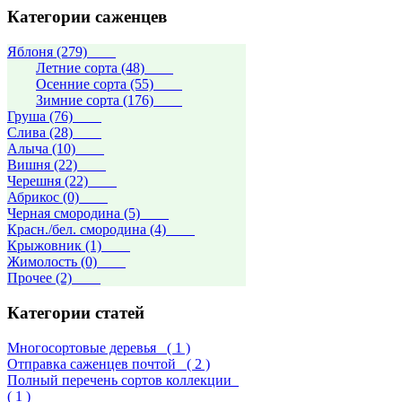
Категории саженцев
Яблоня (279)
Летние сорта (48)
Осенние сорта (55)
Зимние сорта (176)
Груша (76)
Слива (28)
Алыча (10)
Вишня (22)
Черешня (22)
Абрикос (0)
Черная смородина (5)
Красн./бел. смородина (4)
Крыжовник (1)
Жимолость (0)
Прочее (2)
Категории статей
Многосортовые деревья
( 1 )
Отправка саженцев почтой
( 2 )
Полный перечень сортов коллекции
( 1 )