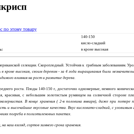
икрисп
с по этому товару
140-150
кисло-сладкий
ь:
в кроне высокая
ериканской селекции. Скороплодный. Устойчив к грибным заболеваниям. Уро
 в кроне высокая, своим деревом - за 4 года выращивания были незначител
димого влияния на рост и развитие дерева.
еднего роста. Плоды 140-150 г., достаточно одномерные, немного конически
ая, красивая, с небольшим золотистым румянцем на солнечной стороне пл
лкозернистая. В конце хранения ( 2-я половина января), даже при потере 
сть и высочайшие вкусовые качества. Вкус кисловато-сладкий, с уловимым
овиях погреба в полиэтиленовых пакетах.
, на наш взгляд, сортов зимнего срока хранения.