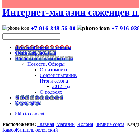
Интернет-магазин саженцев п
+7-916-848-56-00
+7-916-93
В начало
Главная страница
Фотогалерея
сортов
Новости питомника
обзоры
Новости, Обзоры
О питомнике
Сортоиспытание.
Итоги сезона
2012 год
О подвоях
Контакты
Связь с нами
Карта сайта
Skip to content
Расположение:
Главная
Магазин
Яблоня
Зимние сорта
Канд
Камео
Кандиль орловский