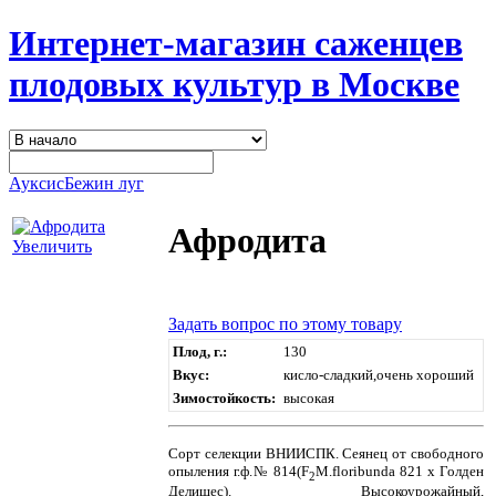
Интернет-магазин саженцев
плодовых культур в Москве
Ауксис
Бежин луг
Афродита
Увеличить
Задать вопрос по этому товару
Плод, г.:
130
Вкус:
кисло-сладкий,очень хороший
Зимостойкость:
высокая
Сорт селекции ВНИИСПК. Сеянец от свободного
опыления г.ф.№ 814(F
M.floribunda 821 х Голден
2
Делишес). Высокоурожайный,