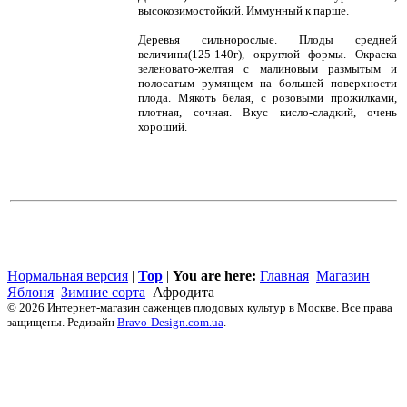
высокозимостойкий. Иммунный к парше.
Деревья сильнорослые. Плоды средней
величины(125-140г), округлой формы. Окраска
зеленовато-желтая с малиновым размытым и
полосатым румянцем на большей поверхности
плода. Мякоть белая, с розовыми прожилками,
плотная, сочная. Вкус кисло-сладкий, очень
хороший.
Нормальная версия
|
Top
|
You are here:
Главная
Магазин
Яблоня
Зимние сорта
Афродита
© 2026 Интернет-магазин саженцев плодовых культур в Москве. Все права
защищены. Редизайн
Bravo-Design.com.ua
.